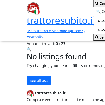
Ce
trattoresubito.it
Usato Trattori e Macchine Agricole
by
Tractor Affair
cer
Annunci trovati:
0
/
27
🔍
No listings found
Try changing your search filters or removin
See all ads
trattoresubito.it
Compra e vendi trattori usati e macchine ag