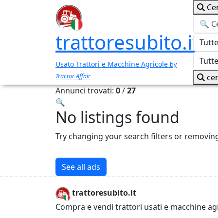
Ce
trattoresubito.it
Usato Trattori e Macchine Agricole
by
Tractor Affair
cer
Annunci trovati:
0
/
27
🔍
No listings found
Try changing your search filters or removin
See all ads
trattoresubito.it
Compra e vendi trattori usati e macchine ag