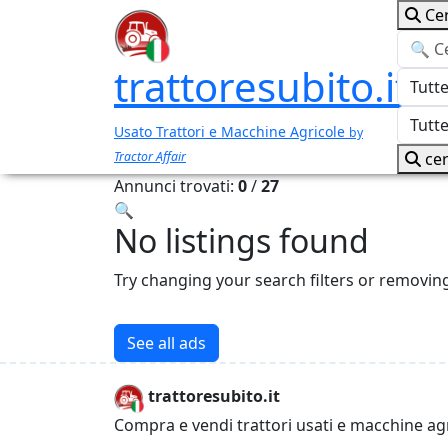
Ce
trattoresubito.it
Usato Trattori e Macchine Agricole
by
Tractor Affair
cer
Annunci trovati:
0
/
27
🔍
No listings found
Try changing your search filters or removin
See all ads
trattoresubito.it
Compra e vendi trattori usati e macchine ag