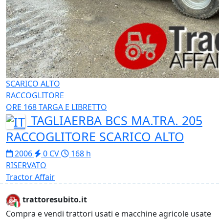
SCARICO ALTO
RACCOGLITORE
ORE 168 TARGA E LIBRETTO
TAGLIAERBA BCS MA.TRA. 205
RACCOGLITORE SCARICO ALTO
2006
0 CV
168 h
RISERVATO
Tractor Affair
trattoresubito.it
Compra e vendi trattori usati e macchine agricole usate