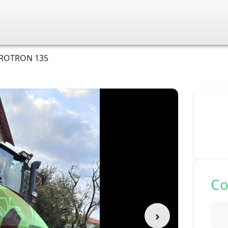
ROTRON 135
Co
›