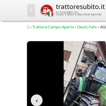
trattoresubito.it
by TractorAffair.com
Usato Trattori e Macchine Agricole
›
Trattore Campo Aperto
›
Deutz-Fahr
›
AG
‹