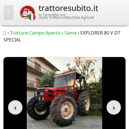
trattoresubito.it
by TractorAffair.com
Usato Trattori e Macchine Agricole
›
Trattore Campo Aperto
›
Same
›
EXPLORER 80 V DT
SPECIAL
‹
›