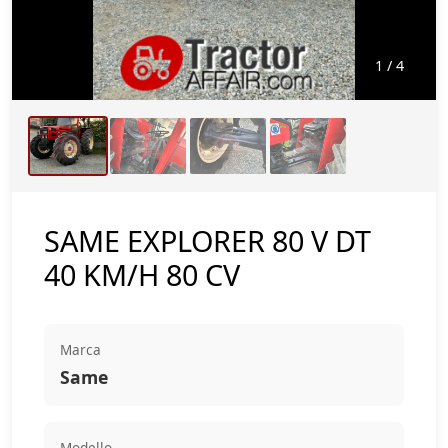
1
/ 4
EXPLORER 80 V DT SPECIAL
40 KM/H
4.800 ORE
SAME EXPLORER 80 V DT
40 KM/H 80 CV
Marca
Same
Modello