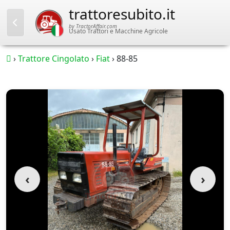
trattoresubito.it
by TractorAffair.com
Usato Trattori e Macchine Agricole
›
Trattore Cingolato
›
Fiat
›
88-85
‹
›